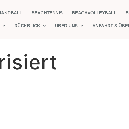
HANDBALL
BEACHTENNIS
BEACHVOLLEYBALL
B
RÜCKBLICK
ÜBER UNS
ANFAHRT & ÜB
isiert