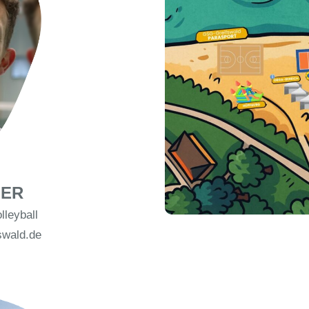
SER
leyball
swald.de