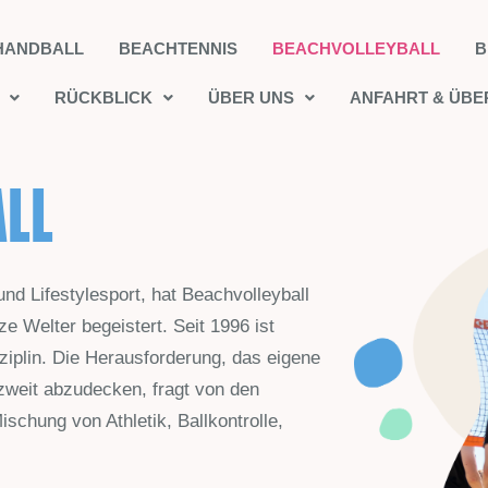
HANDBALL
BEACHTENNIS
BEACHVOLLEYBALL
B
RÜCKBLICK
ÜBER UNS
ANFAHRT & ÜB
LL
und Lifestylesport, hat Beachvolleyball
 Welter begeistert. Seit 1996 ist
sziplin. Die Herausforderung, das eigene
weit abzudecken, fragt von den
ischung von Athletik, Ballkontrolle,